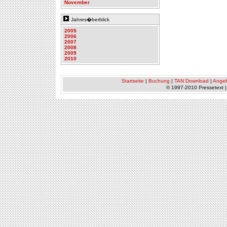
November
Jahres�berblick
2005
2006
2007
2008
2009
2010
Startseite
|
Buchung
|
TAN Download
|
Ange
© 1997-2010 Pressetext 