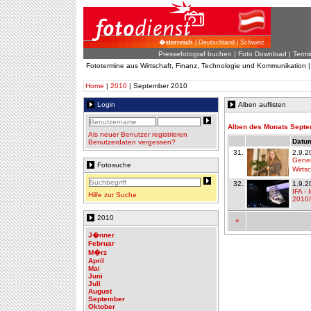
�sterreich
| Deutschland | Schweiz
Pressefotograf buchen
|
Foto Download
| Termi
Fototermine aus Wirtschaft, Finanz, Technologie und Kommunikation 
Home
|
2010
| September 2010
Login
Alben auflisten
Alben des Monats Sept
Als neuer Benutzer registrieren
Datum
Benutzerdaten vergessen?
31.
2.9.2
Gener
Fotosuche
Wirts
32.
1.9.2
IFA -
Hilfe zur Suche
2010
2010
«
J�nner
Februar
M�rz
April
Mai
Juni
Juli
August
September
Oktober