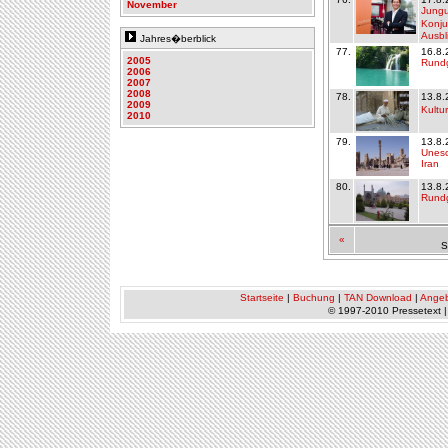
November
Jungu
Konju
Ausbl
Jahres�berblick
77.
16.8.
2005
Rundg
2006
2007
2008
78.
13.8.
2009
Kultu
2010
79.
13.8.
Unesc
Iran
80.
13.8.
Rundg
«
S
Startseite
|
Buchung
|
TAN Download
|
Ange
© 1997-2010 Pressetext 