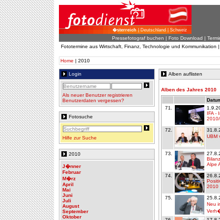
�sterreich
| Deutschland | Schweiz
Pressefotograf buchen
|
Foto Download
| Termi
Fototermine aus Wirtschaft, Finanz, Technologie und Kommunikation 
Home
| 2010
Login
Alben auflisten
Alben des Jahres 2010
Als neuer Benutzer registrieren
Datum
Benutzerdaten vergessen?
71.
1.9.2
IFA -
Fotosuche
2010
72.
31.8.
UBM v
Hilfe zur Suche
73.
27.8.
2010
Bilan
Alpe 
J�nner
Februar
74.
26.8.
M�rz
Posit
April
2010
Mai
Juni
75.
25.8.
Juli
Neu i
August
Verh�
September
Oktober
76.
17.8.