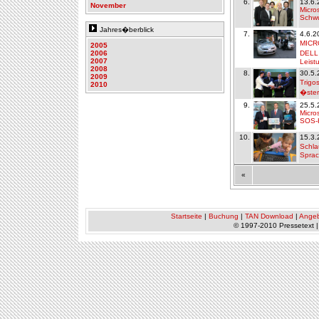
6.
13.6.
November
Micro
Schwu
Jahres�berblick
7.
4.6.2
MICRO
2005
2006
DELL 
2007
Leist
2008
8.
30.5.
2009
Trigo
2010
�ster
9.
25.5.
Micro
SOS-K
10.
15.3.
Schla
Spra
«
Startseite
|
Buchung
|
TAN Download
|
Ange
© 1997-2010 Pressetext 