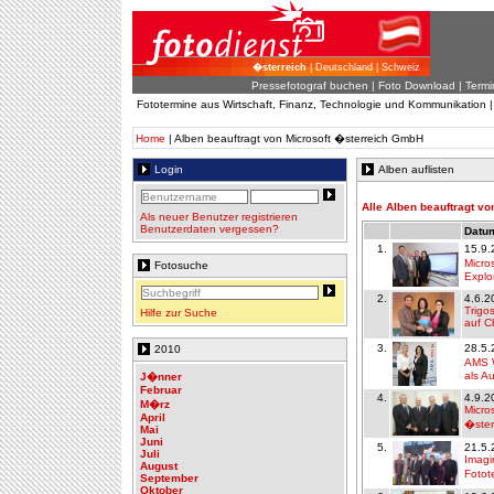
�sterreich
| Deutschland | Schweiz
Pressefotograf buchen
|
Foto Download
| Termi
Fototermine aus Wirtschaft, Finanz, Technologie und Kommunikation 
Home
| Alben beauftragt von Microsoft �sterreich GmbH
Login
Alben auflisten
Alle Alben beauftragt v
Als neuer Benutzer registrieren
Benutzerdaten vergessen?
Datum
1.
15.9.
Micro
Fotosuche
Explo
2.
4.6.2
Trigo
Hilfe zur Suche
auf C
3.
28.5.
2010
AMS W
als A
J�nner
Februar
4.
4.9.2
M�rz
Micro
April
�ster
Mai
Juni
5.
21.5.
Juli
Imagi
August
Fotot
September
Oktober