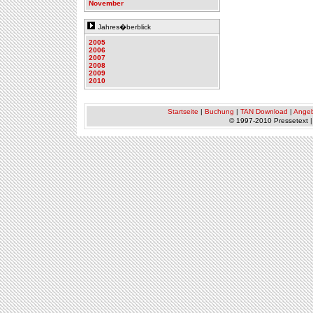
November
Jahres�berblick
2005
2006
2007
2008
2009
2010
Startseite
|
Buchung
|
TAN Download
|
Ange
© 1997-2010 Pressetext 