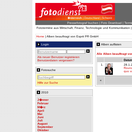
�sterreich
| Deutschland | Schweiz
Pressefotograf buchen
|
Foto Download
| Termi
Fototermine aus Wirtschaft, Finanz, Technologie und Kommunikation 
Home
| Alben beauftragt von Esprit PR GmbH
Login
Alben auflisten
Alle Alben beauftragt v
Als neuer Benutzer registrieren
Datum
Benutzerdaten vergessen?
1.
28.1.
Round
Fotosuche
quo v
«
Hilfe zur Suche
2010
J�nner
Februar
M�rz
April
Mai
Juni
Juli
August
September
Oktober