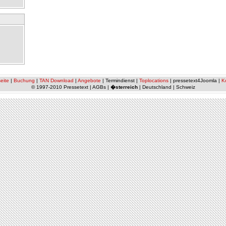
eite
|
Buchung
|
TAN Download
|
Angebote
| Termindienst |
Toplocations
| pressetext4Joomla |
K
© 1997-2010 Pressetext | AGBs |
�sterreich
| Deutschland | Schweiz