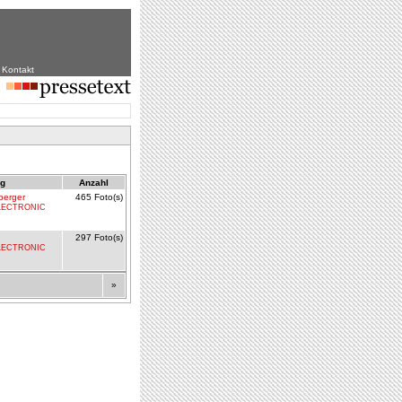
|
Kontakt
ag
Anzahl
berger
465 Foto(s)
LECTRONIC
297 Foto(s)
LECTRONIC
»