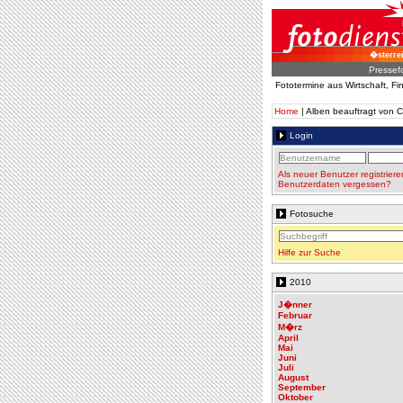
�sterre
Pressef
Fototermine aus Wirtschaft, F
Home
| Alben beauftragt v
Login
Als neuer Benutzer registriere
Benutzerdaten vergessen?
Fotosuche
Hilfe zur Suche
2010
J�nner
Februar
M�rz
April
Mai
Juni
Juli
August
September
Oktober