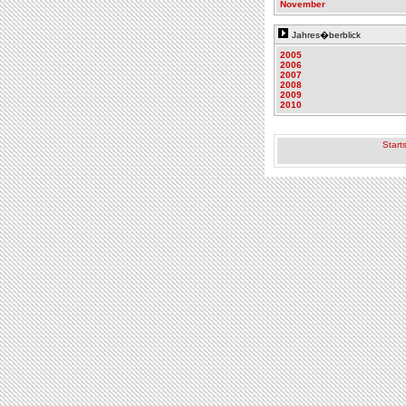
November
Jahres�berblick
2005
2006
2007
2008
2009
2010
Starts