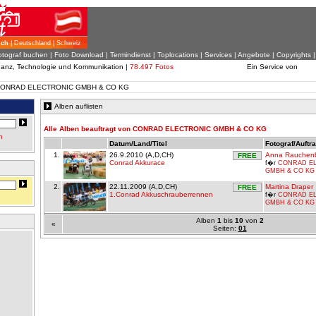
ich
| Deutschland | Schweiz
otograf buchen
|
Foto Download
| Termindienst |
Toplocations
|
Services
|
Angebote
|
Copyrights
inanz, Technologie und Kommunikation |
78.497 Fotos
Ein Service von
on CONRAD ELECTRONIC GMBH & CO KG
Alben auflisten
Alle Alben beauftragt von CONRAD ELECTRONIC GMBH & CO KG
n
Datum/Land/Titel
Fotograf/Auftr
1.
26.9.2010 (A,D,CH)
Anna Rauchen
FREE
Conrad Akkurace
f�r
CONRAD E
GMBH & CO KG
2.
22.11.2009 (A,D,CH)
Martina Draper
FREE
1.Conrad Akkuschrauberrennen
f�r
CONRAD E
GMBH & CO KG
Alben
1
bis
10
von
2
«
Seiten:
01