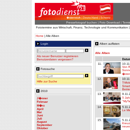
�sterreich
| Deutschland | Schweiz
Pressefotograf buchen
|
Foto Download
| Termi
Fototermine aus Wirtschaft, Finanz, Technologie und Kommunikation 
Home
| Alle Alben
Login
Alben auflisten
Alle Alben
Als neuer Benutzer registrieren
Datum
Benutzerdaten vergessen?
11.
10.11
Von Ra
Fotosuche
Sonne
�ster
12.
10.11
Hilfe zur Suche
T-Mob
Smart
Betri
2010
13.
9.11.
5 Jah
J�nner
"MyTab
Februar
M�rz
14.
5.11.
April
Le Mi
Mai
Juni
Juli
15.
5.11.
August
Kreuz
September
neues
Oktober