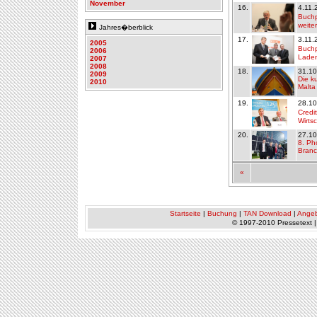
November
16.
4.11.
Buchp
weite
Jahres�berblick
17.
3.11.
2005
Buchp
2006
Laden
2007
2008
18.
31.10
2009
Die ku
2010
Malta
19.
28.10
Credi
Wirts
20.
27.10
8. Ph
Bran
«
Startseite
|
Buchung
|
TAN Download
|
Ange
© 1997-2010 Pressetext 