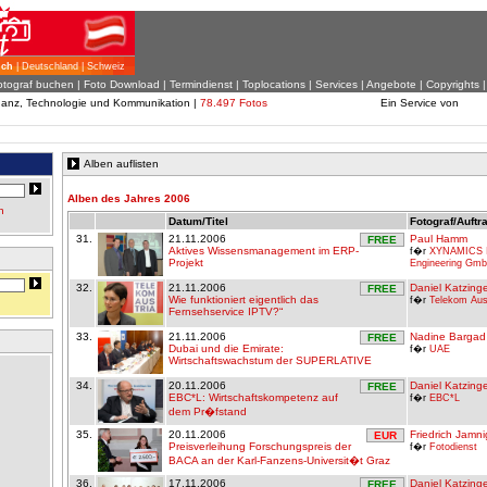
ich
| Deutschland | Schweiz
otograf buchen
|
Foto Download
| Termindienst |
Toplocations
|
Services
|
Angebote
|
Copyrights
inanz, Technologie und Kommunikation |
78.497 Fotos
Ein Service von
Alben auflisten
Alben des Jahres 2006
n
Datum/Titel
Fotograf/Auftr
31.
21.11.2006
Paul Hamm
FREE
Aktives Wissensmanagement im ERP-
f�r
XYNAMICS I
Projekt
Engineering Gm
32.
21.11.2006
Daniel Katzing
FREE
Wie funktioniert eigentlich das
f�r
Telekom Aus
Fernsehservice IPTV?“
33.
21.11.2006
Nadine Bargad
FREE
Dubai und die Emirate:
f�r
UAE
Wirtschaftswachstum der SUPERLATIVE
34.
20.11.2006
Daniel Katzing
FREE
EBC*L: Wirtschaftskompetenz auf
f�r
EBC*L
dem Pr�fstand
35.
20.11.2006
Friedrich Jamni
EUR
Preisverleihung Forschungspreis der
f�r
Fotodienst
BACA an der Karl-Fanzens-Universit�t Graz
36.
17.11.2006
Daniel Katzing
FREE