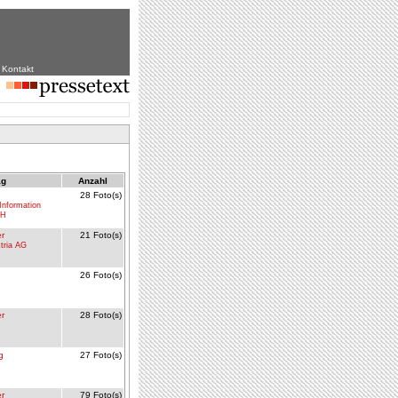
|
Kontakt
ag
Anzahl
28 Foto(s)
nformation
bH
er
21 Foto(s)
tria AG
26 Foto(s)
er
28 Foto(s)
g
27 Foto(s)
er
79 Foto(s)