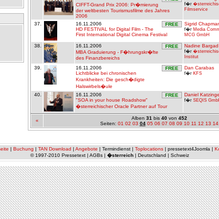
f�r
�sterreichi
CIFFT-Grand Prix 2006: Pr�mierung
Filmservice
der weltbesten Tourismusfilme des Jahres
2006
37.
16.11.2006
Sigrid Chapma
FREE
HD FESTIVAL for Digital Film - The
f�r
Media Comm
First International Digital Cinema Festival
MCG GmbH
38.
16.11.2006
Nadine Bargad
FREE
f�r
�sterreichis
MBA Graduierung - F�hrungskr�fte
Institut
des Finanzbereichs
39.
16.11.2006
Dan Carabas
FREE
Lichtblicke bei chronischen
f�r
KFS
Krankheiten: Die gesch�digte
Halswirbels�ule
40.
16.11.2006
Daniel Katzing
FREE
"SOA in your house Roadshow"
f�r
SEQIS Gmb
�sterreichischer Oracle Partner auf Tour
Alben
31
bis
40
von
452
«
Seiten:
01
02
03
04
05
06
07
08
09
10
11
12
13
14
eite
|
Buchung
|
TAN Download
|
Angebote
| Termindienst |
Toplocations
| pressetext4Joomla |
K
© 1997-2010 Pressetext | AGBs |
�sterreich
| Deutschland | Schweiz