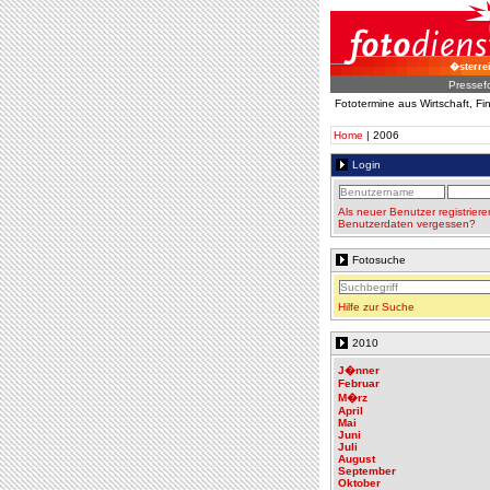
�sterre
Pressef
Fototermine aus Wirtschaft, F
Home
| 2006
Login
Als neuer Benutzer registriere
Benutzerdaten vergessen?
Fotosuche
Hilfe zur Suche
2010
J�nner
Februar
M�rz
April
Mai
Juni
Juli
August
September
Oktober