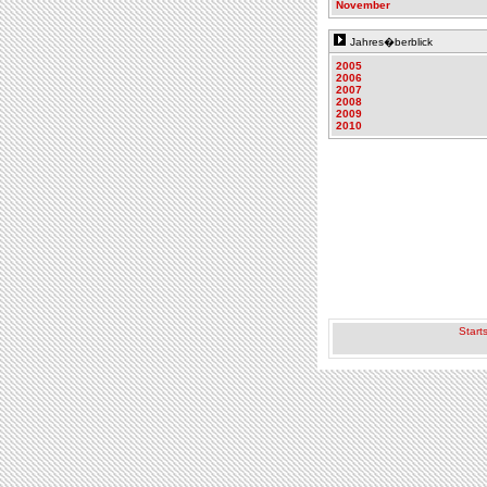
November
Jahres�berblick
2005
2006
2007
2008
2009
2010
Starts