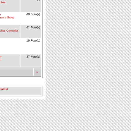
sches
n
48 Foto(s)
erce Group
41 Foto(s)
ches Controller-
19 Foto(s)
er
37 Foto(s)
H
»
ontakt