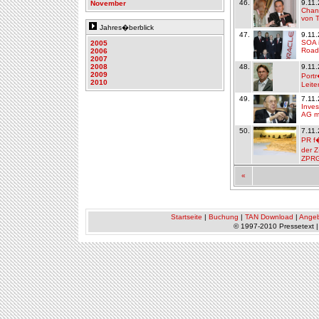
46.
9.11
November
Chanc
von 
Jahres�berblick
47.
9.11
SOA i
2005
Road
2006
2007
2008
48.
9.11
2009
Portr
2010
Leite
49.
7.11
Inves
AG mi
50.
7.11
PR f�
der Z
ZPR
«
Startseite
|
Buchung
|
TAN Download
|
Ange
© 1997-2010 Pressetext 