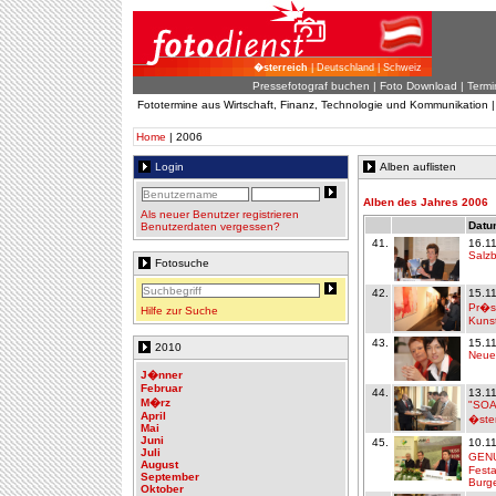
�sterreich
| Deutschland | Schweiz
Pressefotograf buchen
|
Foto Download
| Termi
Fototermine aus Wirtschaft, Finanz, Technologie und Kommunikation 
Home
| 2006
Login
Alben auflisten
Alben des Jahres 2006
Als neuer Benutzer registrieren
Datum
Benutzerdaten vergessen?
41.
16.1
Salzb
Fotosuche
42.
15.1
Pr�s
Hilfe zur Suche
Kuns
43.
15.1
2010
Neue
J�nner
Februar
44.
13.1
M�rz
"SOA
April
�ster
Mai
Juni
45.
10.1
Juli
GEN
August
Fest
September
Burg
Oktober