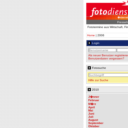
�sterre
Pressef
Fototermine aus Wirtschaft, F
Home
| 2006
Login
Als neuer Benutzer registriere
Benutzerdaten vergessen?
Fotosuche
Hilfe zur Suche
2010
J�nner
Februar
M�rz
April
Mai
Juni
Juli
August
September
Oktober