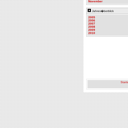
November
Jahres�berblick
2005
2006
2007
2008
2009
2010
Starts