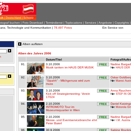
ich
| Deutschland | Schweiz
otograf buchen
|
Foto Download
| Termindienst |
Toplocations
|
Services
|
Angebote
|
Copyrights
inanz, Technologie und Kommunikation |
78.497 Fotos
Ein Service von
Alben auflisten
Alben des Jahres 2006
n
Datum/Titel
Fotograf/Auftr
91.
3.10.2006
Nadine Bargad
FREE
Musik tanken im HAUS DER MUSIK
f�r
HAUS DER
92.
3.10.2006
Oskar Goldber
FREE
"Sipahh" - Milchgenuss wird zum
f�r
Maresi Aus
muss
93.
3.10.2006
Anna Rauchen
FREE
Kick off Strategiemeeting: Verein
f�r
STEP IN O
17024
94.
2.10.2006
Daniel Katzing
FREE
INTROMOTO Tour im
f�r
Motorola G
Museumsquartier in Wien
95.
2.10.2006
Nadine Bargad
FREE
Messe- und Eventservicebranche ehrt
f�r
I.M. Austria
Peter Baierl
96.
30.9.2006
Sabine Bruckn
FREE