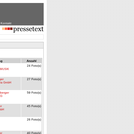
|
Kontakt
ag
Anzahl
24 Foto(s)
 MUSIK
ger
27 Foto(s)
tria GmbH
berger
59 Foto(s)
EG
er
45 Foto(s)
mbH
26 Foto(s)
er
40 Foto(s)