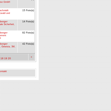
hise GmbH
schmidt
15 Foto(s)
ywald und
berger
14 Foto(s)
le Sicherheit,
berger
82 Foto(s)
ement
H
berger
42 Foto(s)
, Gewista, 3M,
»
18
19
20
ontakt