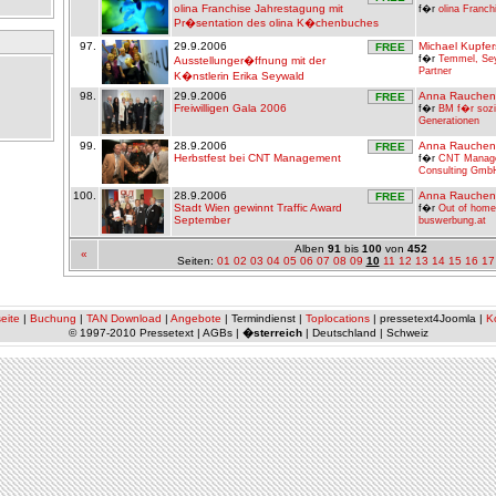
olina Franchise Jahrestagung mit
f�r
olina Franc
Pr�sentation des olina K�chenbuches
97.
29.9.2006
Michael Kupfer
FREE
f�r
Temmel, Se
Ausstellunger�ffnung mit der
Partner
K�nstlerin Erika Seywald
98.
29.9.2006
Anna Rauchen
FREE
Freiwilligen Gala 2006
f�r
BM f�r sozia
Generationen
99.
28.9.2006
Anna Rauchen
FREE
Herbstfest bei CNT Management
f�r
CNT Manag
Consulting Gmb
100.
28.9.2006
Anna Rauchen
FREE
Stadt Wien gewinnt Traffic Award
f�r
Out of home
September
buswerbung.at
Alben
91
bis
100
von
452
«
Seiten:
01
02
03
04
05
06
07
08
09
10
11
12
13
14
15
16
17
eite
|
Buchung
|
TAN Download
|
Angebote
| Termindienst |
Toplocations
| pressetext4Joomla |
K
© 1997-2010 Pressetext | AGBs |
�sterreich
| Deutschland | Schweiz