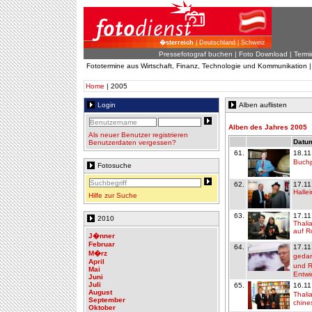
�sterreich
| Deutschland | Schweiz
Pressefotograf buchen
|
Foto Download
| Termi
Fototermine aus Wirtschaft, Finanz, Technologie und Kommunikation 
Home
| 2005
Login
Alben auflisten
Alben des Jahres 2005
Als neuer Benutzer registrieren
Datum
Benutzerdaten vergessen?
61.
18.11
Buchp
Fotosuche
62.
17.11
Halle
Hilfe zur Suche
63.
17.11
2010
Thali
auf R
J�nner
Februar
64.
17.11
M�rz
gedan
April
und R
Mai
Entwi
Juni
Juli
65.
16.11
August
Thali
September
chine
Oktober