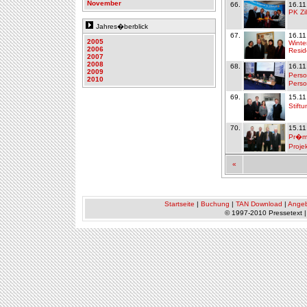
November
66.
16.11
PK Zil
Jahres�berblick
67.
16.11
2005
Winte
2006
Resid
2007
2008
68.
16.11
2009
Perso
2010
Pers
69.
15.11
Stift
70.
15.11
Pr�mi
Proje
«
Startseite
|
Buchung
|
TAN Download
|
Ange
© 1997-2010 Pressetext 