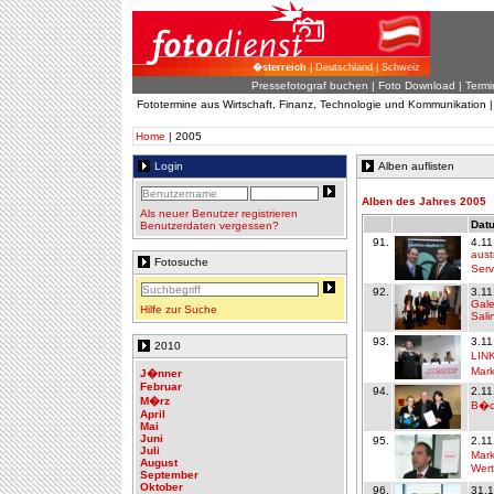
�sterreich
| Deutschland | Schweiz
Pressefotograf buchen
|
Foto Download
| Termi
Fototermine aus Wirtschaft, Finanz, Technologie und Kommunikation 
Home
| 2005
Login
Alben auflisten
Alben des Jahres 2005
Als neuer Benutzer registrieren
Datu
Benutzerdaten vergessen?
91.
4.11
austr
Fotosuche
Serv
92.
3.11
Gale
Hilfe zur Suche
Sal
93.
3.11
2010
LINK
Mark
J�nner
Februar
94.
2.11
M�rz
B�ck
April
Mai
Juni
95.
2.11
Juli
Mark
August
Wert
September
Oktober
96.
31.