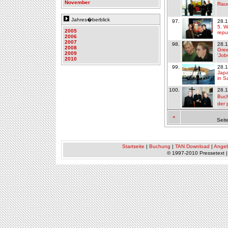
November
Rauc
Jahres�berblick
97.
28.
5. W
2005
repu
2006
2007
98.
28.
2008
Gre
2009
'Job
2010
99.
28.
Japa
in S
100.
28.
Buch
der 
«
Seit
Startseite
|
Buchung
|
TAN Download
|
Ange
© 1997-2010 Pressetext 